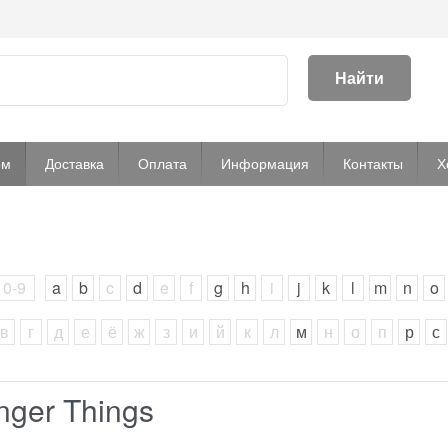
Найти
ом
Доставка
Оплата
Информация
Контакты
Х
0-9
a
b
c
d
e
f
g
h
i
j
k
l
m
n
o
в
г
д
е
ё
ж
з
и
й
к
л
м
н
о
п
р
с
nger Things