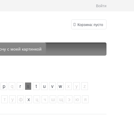
Войти
Корзина:
пусто
очу с моей картинкой
p
q
r
s
t
u
v
w
x
y
z
т
у
ф
х
ц
ч
ш
щ
э
ю
я