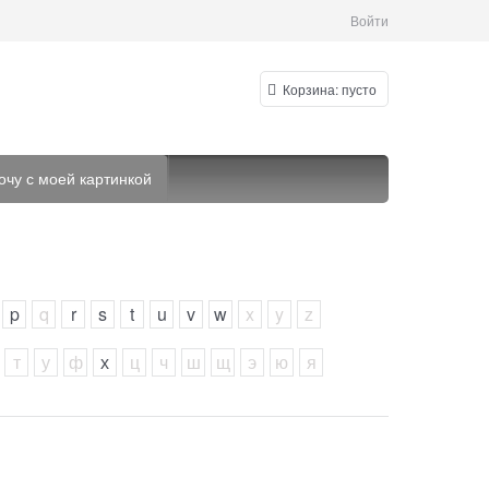
Войти
Корзина:
пусто
очу с моей картинкой
p
q
r
s
t
u
v
w
x
y
z
т
у
ф
х
ц
ч
ш
щ
э
ю
я