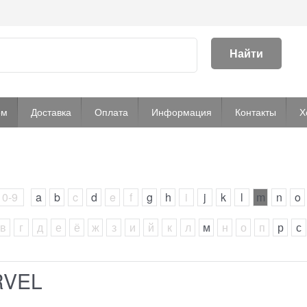
Найти
ом
Доставка
Оплата
Информация
Контакты
Х
0-9
a
b
c
d
e
f
g
h
i
j
k
l
m
n
o
в
г
д
е
ё
ж
з
и
й
к
л
м
н
о
п
р
с
RVEL